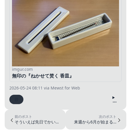
imgur.com
無印の『ねかせて焚く 香皿』
2026-05-24 08:11
via Mewst for Web
前のポスト
次のポスト
そういえば先日でかい頭
来週から6月が始まる…
向けの帽子を帽子屋で買
だと…？